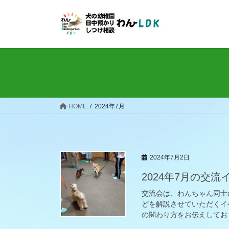
コ
ナ
ン
ビ
テ
ゲ
ン
ー
ツ
シ
へ
ョ
ス
ン
キ
に
ッ
移
HOME
2024年7月
プ
動
2024年7月2日
2024年7月の交
交流会は、わんちゃん同士
どを解説させていただくイ
の関わり方をお伝えしており