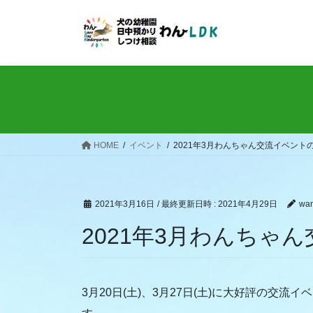
コ
ナ
ン
ビ
テ
ゲ
ン
ー
ツ
シ
へ
ョ
ス
ン
キ
に
ッ
移
HOME
イベント
2021年3月わんちゃん交流イベント
プ
動
2021年3月16日
/ 最終更新日時 :
2021年4月29日
wan
2021年3月わんちゃ
3月20日(土)、3月27日(土)に大好評の交流イベン