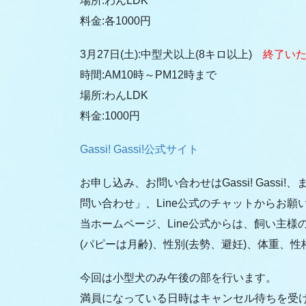
場所:わんLDK
料金:各1000円
3月27日(土):中型犬以上(8キロ以上)
終了い
時間:AM10時～PM12時まで
場所:わんLDK
料金:1000円
Gassi! Gassi!公式サイト
お申し込み、お問い合わせはGassi! Gass
問い合わせ」、Line公式のチャットからお願
当ホームページ、Line公式からは、飼い主
(パピーは月齢)、性別(去勢、避妊)、体重、
今回は小型犬のみ午後の部を行います。
満員になっている日時はキャンセル待ちを受