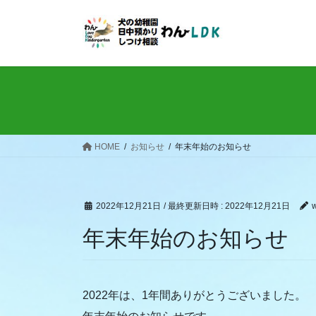
コ
ナ
ン
ビ
テ
ゲ
ン
ー
ツ
シ
へ
ョ
ス
ン
キ
に
ッ
移
HOME
お知らせ
年末年始のお知らせ
プ
動
2022年12月21日
/ 最終更新日時 :
2022年12月21日
w
年末年始のお知らせ
2022年は、1年間ありがとうございました。