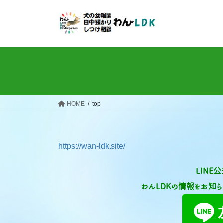
コ
ナ
ン
ビ
テ
ゲ
ン
ー
ツ
シ
へ
ョ
ス
ン
キ
に
ッ
移
HOME
top
プ
動
https://wan-ldk.site/
LINE
わんLDKの情報をお知ら