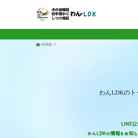
コ
ナ
ン
ビ
テ
ゲ
ン
ー
ツ
シ
へ
ョ
HOME
ス
ン
キ
に
ッ
移
プ
動
わんLDKの
LINE
わんLDKの情報をお知ら