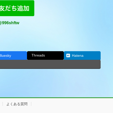
@996shftw
Threads
Bluesky
Hatena
よくある質問